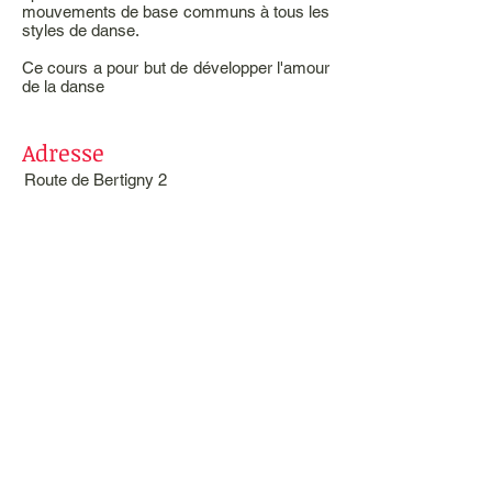
mouvements de base communs à tous les
styles de danse.
Ce cours a pour but de développer l'amour
de la danse
Adresse
Route de Bertigny 2
1700 Fribourg
Route d'Englisberg 17
1763 Granges-Paccot
info@cidc.ch
Tel: 026 322 25 28
Suivez nous
sur Instagram cidcecole
sur Facebook